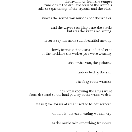
the lava flows from the temper
runs down the drought toward the wetness
calls the quenching of the crystals and the glass
makes the sound you mistook for the whales
and the waves crushing onto the stacks
but was the sirens mourning
never a cry has made such beautiful melody
slowly forming the pearls and the beads
of the necklace she wishes you were wearing
she envies you, the jealousy
untouched by the sun
she forgot the warmth
now only knowing the abyss while
from the sand to the land you lay in the warm vesicle
teasing the fossils of what used to be her sorrow.
do not let the earth eating woman cry
as she might take everything from you