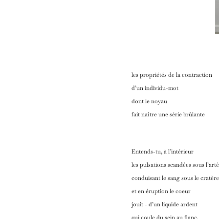
les propriétés de la contraction
d’un individu-mot
dont le noyau
fait naître une série brûlante
Entends-tu, à l’intérieur
les pulsations scandées sous l’art
conduisant le sang sous le cratère
et en éruption le coeur
jouit - d’un liquide ardent
qui coule du sein au flanc.