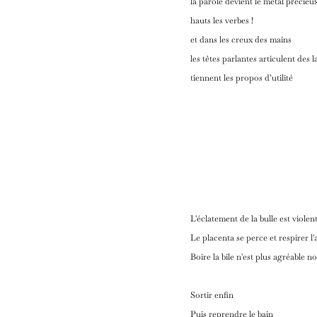
la parole devient le métal précieu
hauts les verbes !
et dans les creux des mains
les têtes parlantes articulent des 
tiennent les propos d’utilité
L'éclatement de la bulle est violen
Le placenta se perce et respirer l'
Boire la bile n'est plus agréable n
Sortir enfin
Puis reprendre le bain