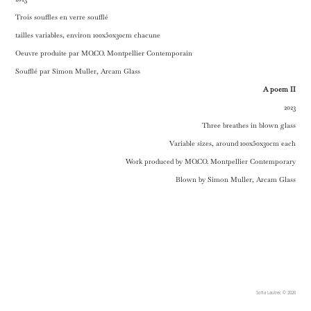
2023
Trois souffles en verre soufflé
tailles variables, environ 100x50x30cm chacune
Oeuvre produite par MO.CO. Montpellier Contemporain
Soufflé par Simon Muller, Arcam Glass
A poem II
2023
Three breathes in blown glass
Variable sizes, around 100x50x30cm each
Work produced by MO.CO. Montpellier Contemporary
Blown by Simon Muller, Arcam Glass
Sofia Lautrec © 2026